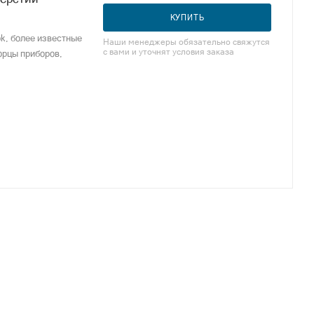
КУПИТЬ
k, более известные
Наши менеджеры обязательно свяжутся
с вами и уточнят условия заказа
орцы приборов,