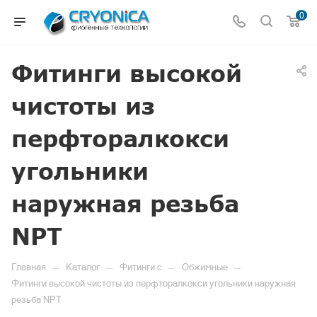
0
Фитинги высокой
чистоты из
перфторалкокси
угольники
наружная резьба
NPT
—
—
—
—
Главная
Каталог
Фитинги c
Обжимные
Фитинги высокой чистоты из перфторалкокси угольники наружная
резьба NPT