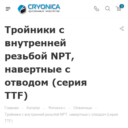
0
Тройники с
внутренней
резьбой NPT,
навертные с
отводом (серия
TTF)
—
—
—
—
Главная
Каталог
Фитинги c
Обжимные
Тройники с внутренней резьбой NPT, навертные с отводом (серия
TTF)