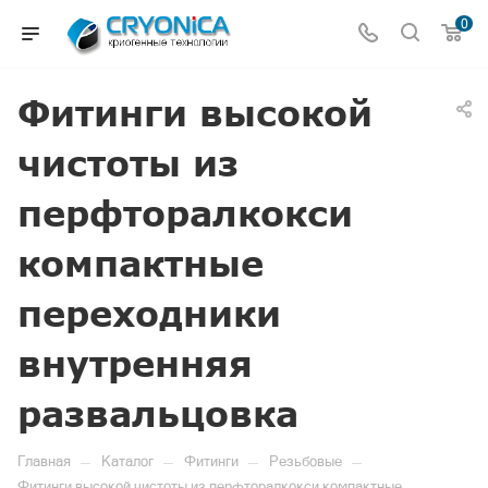
0
Фитинги высокой
чистоты из
перфторалкокси
компактные
переходники
внутренняя
развальцовка
—
—
—
—
Главная
Каталог
Фитинги
Резьбовые
Фитинги высокой чистоты из перфторалкокси компактные