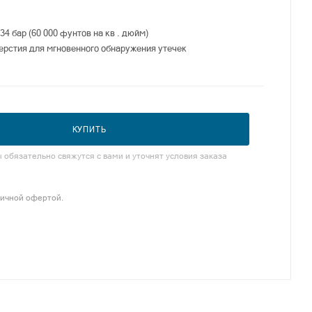
34 бар (60 000 фунтов на кв . дюйм)
ерстия для мгновенного обнаружения утечек
КУПИТЬ
обязательно свяжутся с вами и уточнят условия заказа
личной офертой.