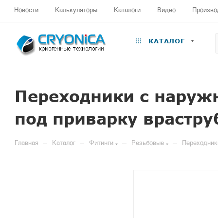
Новости
Калькуляторы
Каталоги
Видео
Произво
КАТАЛОГ
Переходники с наружн
под приварку врастру
—
—
—
—
Главная
Каталог
Фитинги
Резьбовые
Переходники