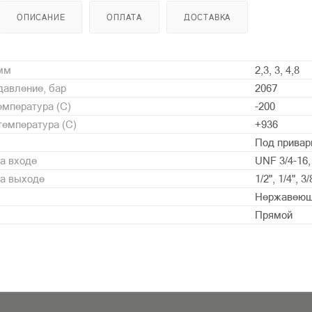
ОПИСАНИЕ
ОПЛАТА
ДОСТАВКА
 мм
2,3, 3, 4,8
давление, бар
2067
мпература (С)
-200
емпература (С)
+936
Под привар
а входе
UNF 3/4-16,
на выходе
1/2", 1/4", 3/
Нержавеющ
Прямой