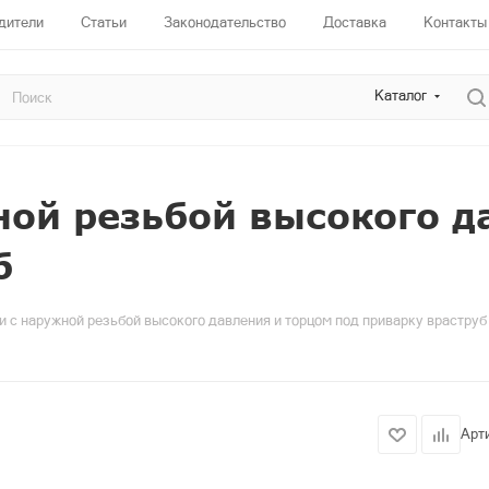
дители
Статьи
Законодательство
Доставка
Контакты
Каталог
ой резьбой высокого д
б
 с наружной резьбой высокого давления и торцом под приварку враструб
Арт