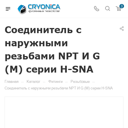
0
Соединитель с
наружными
резьбами NPT И G
(M) серии H-SNA
—
—
—
—
Главная
Каталог
Фитинги
Резьбовые
Соединитель с наружными резьбами NPT И G (M) серии H-SNA