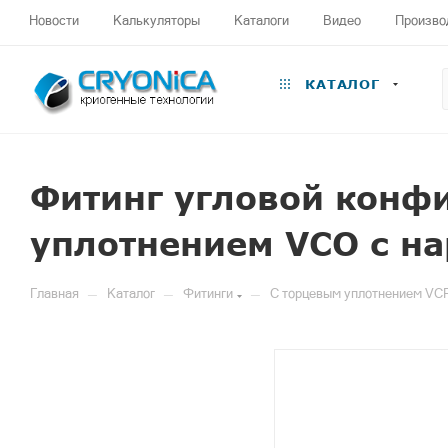
Новости
Калькуляторы
Каталоги
Видео
Произво
КАТАЛОГ
Фитинг угловой конф
уплотнением VCO с н
—
—
—
Главная
Каталог
Фитинги
С торцевым уплотнением VC