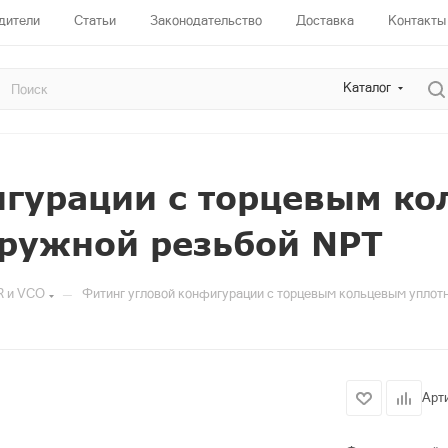
дители
Статьи
Законодательство
Доставка
Контакты
Каталог
игурации с торцевым к
аружной резьбой NPT
—
R и VCO
Фитинг угловой конфигурации с торцевым кольцевым уплот
Арт