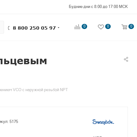
Будние дни с 8:00 до 17:00 МСК
0
0
0
8 800 250 05 97
ольцевым
нением VCO с наружной резьбой NPT
икул:
5175