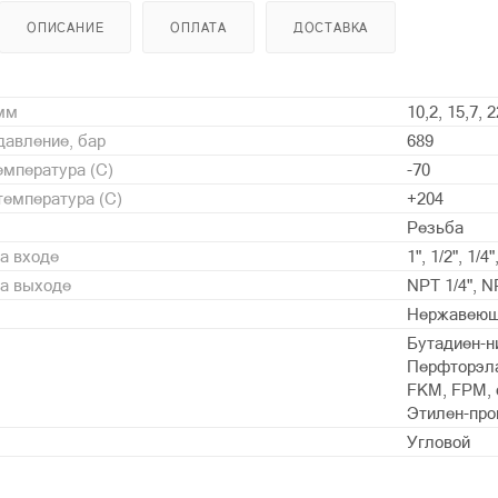
ОПИСАНИЕ
ОПЛАТА
ДОСТАВКА
 мм
10,2, 15,7, 2
давление, бар
689
мпература (С)
-70
емпература (С)
+204
Резьба
а входе
1", 1/2", 1/4"
на выходе
NPT 1/4", NP
Нержавеющ
Бутадиен-ни
Перфторэлас
FKM, FPM, о
Этилен-про
Угловой