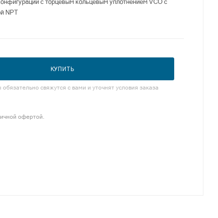
конфигурации с торцевым кольцевым уплотнением VCO с
ой NPT
КУПИТЬ
обязательно свяжутся с вами и уточнят условия заказа
личной офертой.