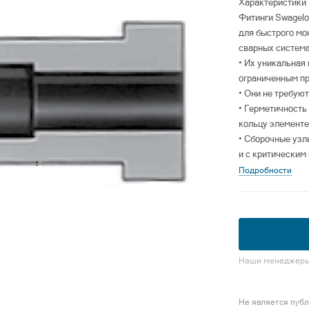
Характеристики
Фитинги Swagel
для быстрого мо
сварных систем
• Их уникальная
ограниченным п
• Они не требую
• Герметичность
кольцу элементе
• Сборочные узл
и с критическим
Подробности
Наши менеджеры 
Не является пуб