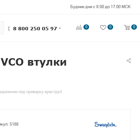
Будние дни с 8:00 до 17:00 МСК
0
0
0
8 800 250 05 97
 VCO втулки
единение под приварку враструб
икул:
5188