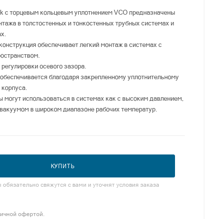
ok с торцевым кольцевым уплотнением VCO предназначены
нтажа в толстостенных и тонкостенных трубных системах и
ах.
 конструкция обеспечивает легкий монтаж в системах с
ространством.
т регулировки осевого зазора.
 обеспечивается благодаря закрепленному уплотнительному
 корпуса.
ы могут использоваться в системах как с высоким давлением,
 вакуумом в широком диапазоне рабочих температур.
КУПИТЬ
обязательно свяжутся с вами и уточнят условия заказа
личной офертой.