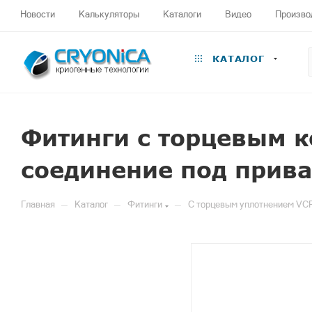
Новости
Калькуляторы
Каталоги
Видео
Произво
КАТАЛОГ
Фитинги с торцевым 
соединение под прива
—
—
—
Главная
Каталог
Фитинги
С торцевым уплотнением VC