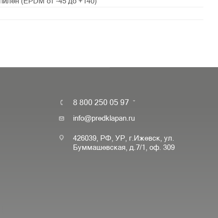
пилен (EPDM от -45 до +140)
8 800 250 05 97
info@predklapan.ru
426039, РФ, УР, г.Ижевск, ул.
Буммашевская, д.7/1, оф. 309