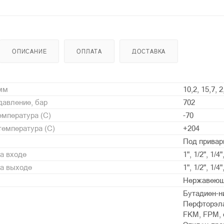
ОПИСАНИЕ
ОПЛАТА
ДОСТАВКА
 мм
10,2, 15,7, 2
давление, бар
702
мпература (С)
-70
емпература (С)
+204
Под привар
а входе
1", 1/2", 1/4"
на выходе
1", 1/2", 1/4"
Нержавеющ
Бутадиен-ни
Перфторэлас
FKM, FPM, о