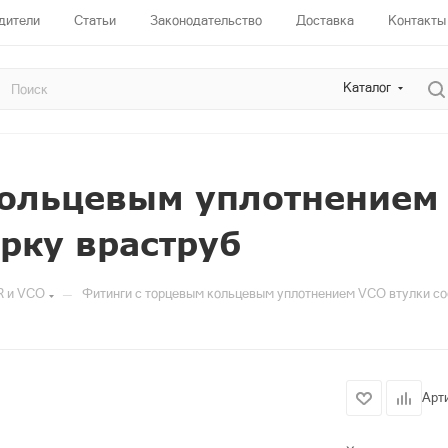
дители
Статьи
Законодательство
Доставка
Контакты
Каталог
кольцевым уплотнением
рку враструб
—
R и VCO
Фитинги с торцевым кольцевым уплотнением VCO втулки со
Арт