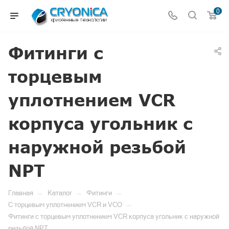
0
Фитинги с
торцевым
уплотнением VCR
корпуса угольник с
наружной резьбой
NPT
—
—
—
Главная
Каталог
Фитинги
—
С торцевым уплотнением VCR и VCO
Фитинги с торцевым уплотнением VCR корпуса угольник с наружной
резьбой NPT