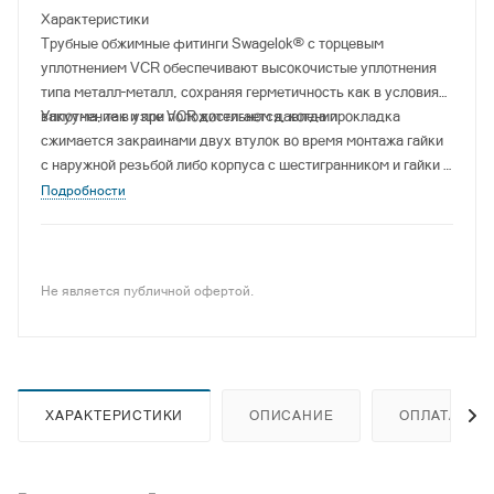
Характеристики
Трубные обжимные фитинги Swagelok® с торцевым
уплотнением VCR обеспечивают высокочистые уплотнения
типа металл–металл, сохраняя герметичность как в условиях
вакуума, так и при положительном давлении.
Уплотнение в узле VCR достигается, когда прокладка
сжимается закраинами двух втулок во время монтажа гайки
с наружной резьбой либо корпуса с шестигранником и гайки с
внутренней резьбой.
Подробности
Не является публичной офертой.
ХАРАКТЕРИСТИКИ
ОПИСАНИЕ
ОПЛАТА