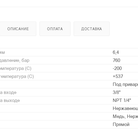
ОПИСАНИЕ
ОПЛАТА
ДОСТАВКА
 мм
6,4
давление, бар
760
мпература (С)
-200
емпература (С)
+537
Под привар
а входе
3/8"
на выходе
NPT 1/4"
Нержавеющ
Медь, Нерж
Прямой