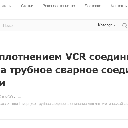
дители
Статьи
Законодательство
Доставка
Контакты
Каталог
уплотнением VCR соедин
са трубное сварное сое
и
—
R и VCO
хода типа H корпуса трубное сварное соединение для автоматической с