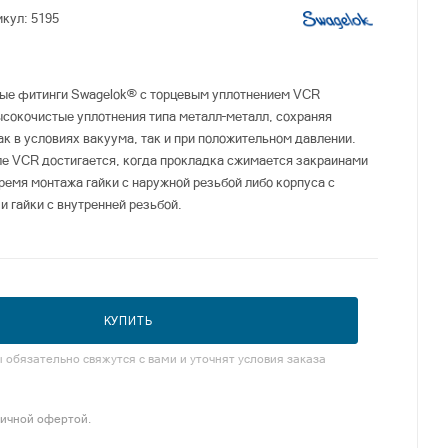
икул:
5195
ые фитинги Swagelok® с торцевым уплотнением VCR
сокочистые уплотнения типа металл–металл, сохраняя
ак в условиях вакуума, так и при положительном давлении.
ле VCR достигается, когда прокладка сжимается закраинами
время монтажа гайки с наружной резьбой либо корпуса с
и гайки с внутренней резьбой.
КУПИТЬ
обязательно свяжутся с вами и уточнят условия заказа
личной офертой.