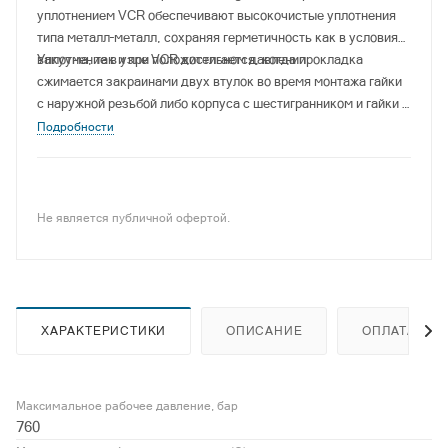
уплотнением VCR обеспечивают высокочистые уплотнения
типа металл–металл, сохраняя герметичность как в условиях
вакуума, так и при положительном давлении.
Уплотнение в узле VCR достигается, когда прокладка
сжимается закраинами двух втулок во время монтажа гайки
с наружной резьбой либо корпуса с шестигранником и гайки с
внутренней резьбой.
Подробности
Не является публичной офертой.
ХАРАКТЕРИСТИКИ
ОПИСАНИЕ
ОПЛАТА
Максимальное рабочее давление, бар
760