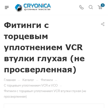
0
Фитинги с
торцевым
уплотнением VCR
втулки глухая (не
просверленная)
—
—
—
Главная
Каталог
Фитинги
—
С торцевым уплотнением VCR и VCO
Фитинги с торцевым уплотнением VCR втулки глухая (не
просверленная)