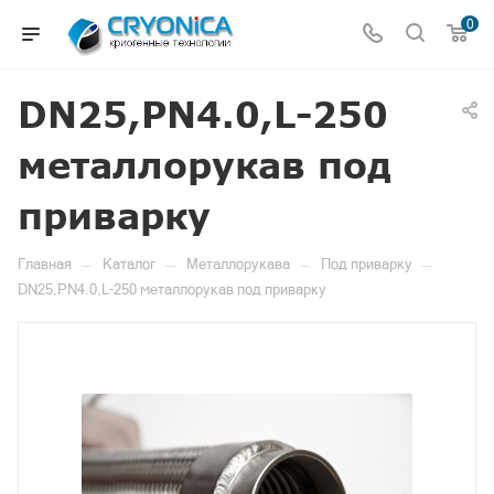
0
DN25,PN4.0,L-250
металлорукав под
приварку
—
—
—
—
Главная
Каталог
Металлорукава
Под приварку
DN25,PN4.0,L-250 металлорукав под приварку