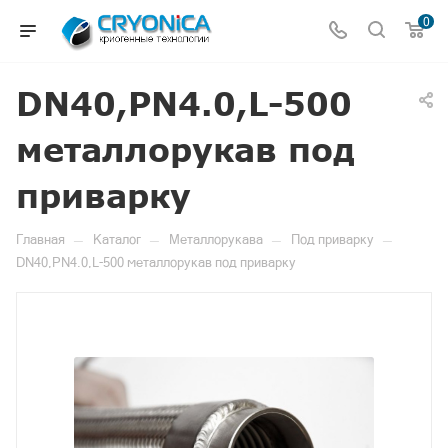
0
DN40,PN4.0,L-500
металлорукав под
приварку
—
—
—
—
Главная
Каталог
Металлорукава
Под приварку
DN40,PN4.0,L-500 металлорукав под приварку