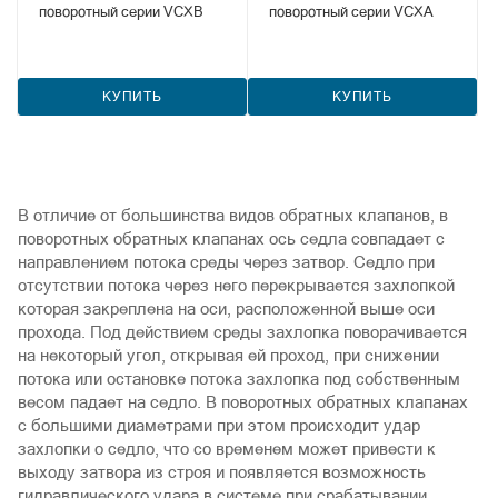
поворотный серии VCXB
поворотный серии VCXA
КУПИТЬ
КУПИТЬ
В отличие от большинства видов обратных клапанов, в
поворотных обратных клапанах ось седла совпадает с
направлением потока среды через затвор. Седло при
отсутствии потока через него перекрывается захлопкой
которая закреплена на оси, расположенной выше оси
прохода. Под действием среды захлопка поворачивается
на некоторый угол, открывая ей проход, при снижении
потока или остановке потока захлопка под собственным
весом падает на седло. В поворотных обратных клапанах
с большими диаметрами при этом происходит удар
захлопки о седло, что со временем может привести к
выходу затвора из строя и появляется возможность
гидравлического удара в системе при срабатывании