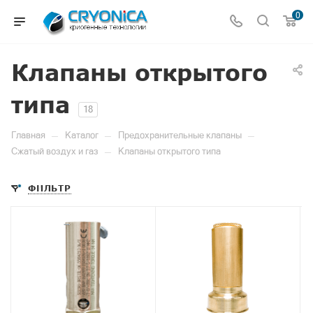
0
Клапаны открытого
типа
18
—
—
—
Главная
Каталог
Предохранительные клапаны
—
Сжатый воздух и газ
Клапаны открытого типа
ФИЛЬТР