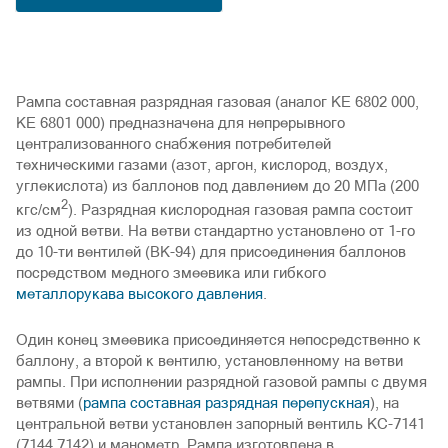
Рампа составная разрядная газовая (аналог КЕ 6802 000,
КЕ 6801 000) предназначена для непрерывного
централизованного снабжения потребителей
техническими газами (азот, аргон, кислород, воздух,
углекислота) из баллонов под давлением до 20 МПа (200
2
кгс/см
). Разрядная кислородная газовая рампа состоит
из одной ветви. На ветви стандартно установлено от 1-го
до 10-ти вентилей (ВК-94) для присоединения баллонов
посредством медного змеевика или гибкого
металлорукава высокого давления
.
Один конец змеевика присоединяется непосредственно к
баллону, а второй к вентилю, установленному на ветви
рампы. При исполнении разрядной газовой рампы с двумя
ветвями (
рампа составная разрядная перепускная
), на
центральной ветви установлен запорный вентиль КС-7141
(7144,7142) и манометр. Рампа изготовлена в