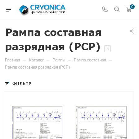
0
Рампа составная
разрядная (РСР)
3
—
—
—
—
Главная
Каталог
Рампы
Рампа составная
Рампа составная разрядная (РСР)
ФИЛЬТР