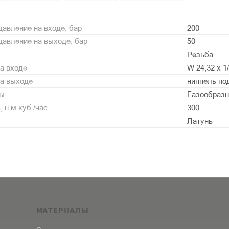
авление на входе, бар
200
авление на выходе, бар
50
Резьба
а входе
W 24,32 х 1
на выходе
ниппель по
ды
Газообразн
 н.м.куб./час
300
Латунь
МАТЕРИАЛЫ