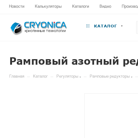
Новости
Калькуляторы
Каталоги
Видео
Произво
КАТАЛОГ
Рамповый азотный ред
—
—
—
—
Главная
Каталог
Регуляторы
Рамповые редукторы