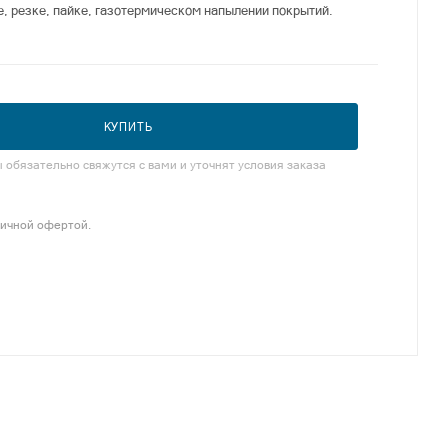
е, резке, пайке, газотермическом напылении покрытий.
КУПИТЬ
обязательно свяжутся с вами и уточнят условия заказа
личной офертой.