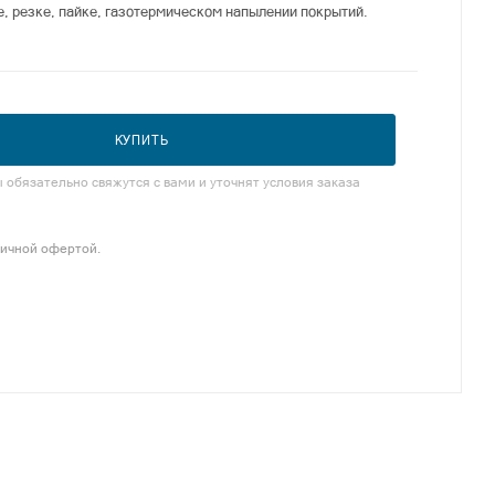
е, резке, пайке, газотермическом напылении покрытий.
КУПИТЬ
обязательно свяжутся с вами и уточнят условия заказа
личной офертой.