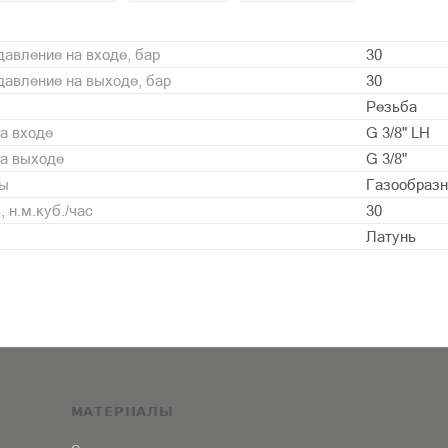
авление на входе, бар
30
авление на выходе, бар
30
Резьба
а входе
G 3/8" LH
на выходе
G 3/8"
ды
Газообразн
 н.м.куб./час
30
Латунь
МАТЕРИАЛЫ