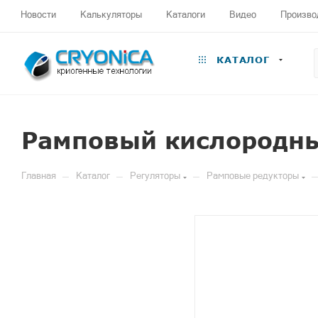
Новости
Калькуляторы
Каталоги
Видео
Произво
КАТАЛОГ
Рамповый кислородны
—
—
—
—
Главная
Каталог
Регуляторы
Рамповые редукторы