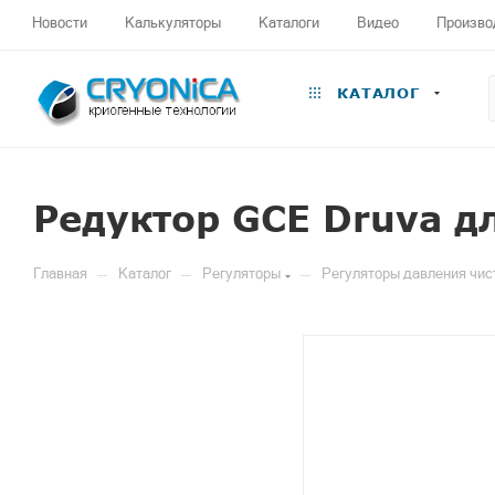
Новости
Калькуляторы
Каталоги
Видео
Произво
КАТАЛОГ
Редуктор GCE Druva д
—
—
—
Главная
Каталог
Регуляторы
Регуляторы давления чис