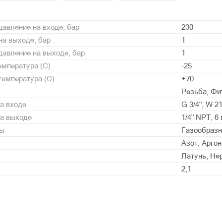
авление на входе, бар
230
а выходе, бар
1
авление на выходе, бар
1
мпература (С)
-25
емпература (С)
+70
Резьба, Фи
а входе
G 3/4", W 2
на выходе
1/4" NPT, 6
ды
Газообразн
Азот, Аргон
Латунь, Не
2,1