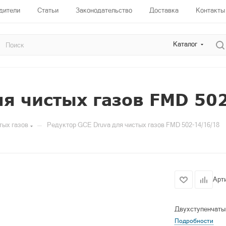
дители
Статьи
Законодательство
Доставка
Контакты
Каталог
ля чистых газов FMD 50
—
тых газов
Редуктор GCE Druva для чистых газов FMD 502-14/16/18
Арт
Двухступенчаты
Подробности