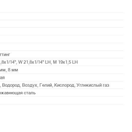
ттинг
1,8x1/14", W 21,8x1/14" LH, М 19х1,5 LH
 мм, 8 мм
ая
, Водород, Воздух, Гелий, Кислород, Углекислый газ
ржавеющая сталь