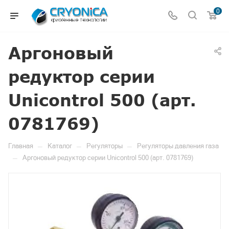
0
Аргоновый
редуктор серии
Unicontrol 500 (арт.
0781769)
—
—
—
Главная
Каталог
Регуляторы
Регуляторы давления газа
—
Аргоновый редуктор серии Unicontrol 500 (арт. 0781769)