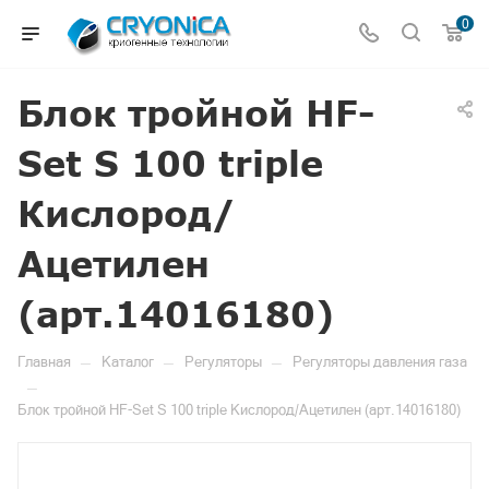
0
Блок тройной HF-
Set S 100 triple
Кислород/
Ацетилен
(арт.14016180)
—
—
—
Главная
Каталог
Регуляторы
Регуляторы давления газа
—
Блок тройной HF-Set S 100 triple Кислород/Ацетилен (арт.14016180)