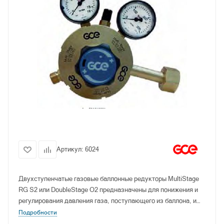
Артикул:
6024
Двухступенчатые газовые баллонные редукторы MultiStage
RG S2 или DoubleStage O2 предназначены для понижения и
регулирования давления газа, поступающего из баллона, и
автоматического поддержания постоянным заданного
Подробности
рабочего давления газа.