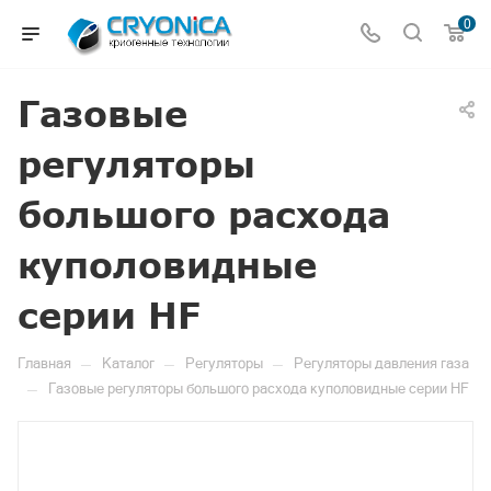
0
Газовые
регуляторы
большого расхода
куполовидные
серии HF
—
—
—
Главная
Каталог
Регуляторы
Регуляторы давления газа
—
Газовые регуляторы большого расхода куполовидные серии HF