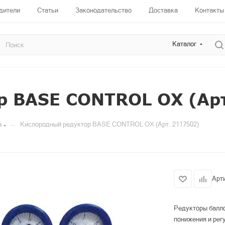
дители
Статьи
Законодательство
Доставка
Контакты
Каталог
р BASE CONTROL OX (Арт
—
а
Кислородный редуктор BASE CONTROL OX (Арт. 2117502)
Арт
Редукторы балл
понижения и рег