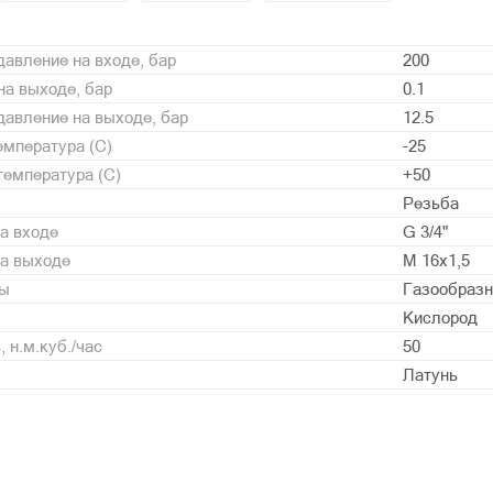
авление на входе, бар
200
а выходе, бар
0.1
авление на выходе, бар
12.5
мпература (С)
-25
емпература (С)
+50
Резьба
а входе
G 3/4"
на выходе
М 16х1,5
ды
Газообразн
Кислород
 н.м.куб./час
50
Латунь