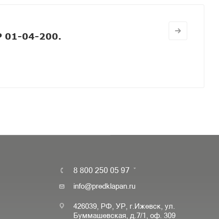
 01-04-200.
8 800 250 05 97
info@predklapan.ru
426039, РФ, УР, г.Ижевск, ул.
Буммашевская, д.7/1, оф. 309