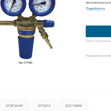
автоматического
при питании пост
Подробности
процессов
газопламенной о
Наши менеджеры 
Не является пуб
ОПИСАНИЕ
ОПЛАТА
ДОСТАВКА