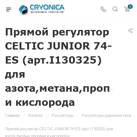
0
Прямой регулятор
CELTIC JUNIOR 74-
ES (арт.I130325)
для
азота,метана,пропана
и кислорода
—
—
—
Главная
Каталог
Регуляторы
Регуляторы давления газа
—
Прямой регулятор CELTIC JUNIOR 74-ES (арт.I130325) для
азота,метана,пропана и кислорода