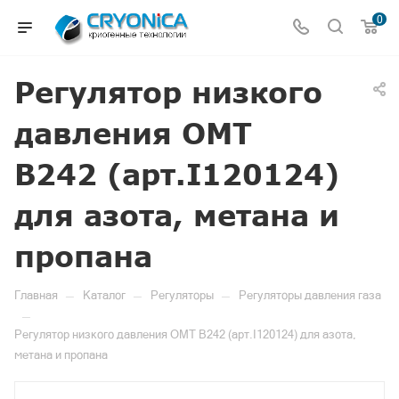
0
Регулятор низкого
давления OMT
B242 (арт.I120124)
для азота, метана и
пропана
—
—
—
Главная
Каталог
Регуляторы
Регуляторы давления газа
—
Регулятор низкого давления OMT B242 (арт.I120124) для азота,
метана и пропана