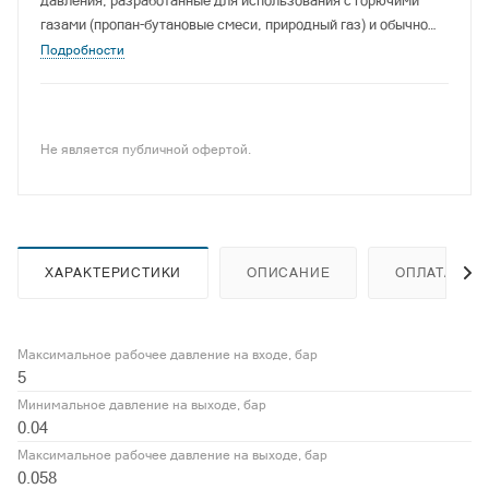
давления, разработанные для использования с горючими
газами (пропан-бутановые смеси, природный газ) и обычно
также и с некоррозивными газами.
Подробности
Не является публичной офертой.
ХАРАКТЕРИСТИКИ
ОПИСАНИЕ
ОПЛАТА
Максимальное рабочее давление на входе, бар
5
Минимальное давление на выходе, бар
0.04
Максимальное рабочее давление на выходе, бар
0.058