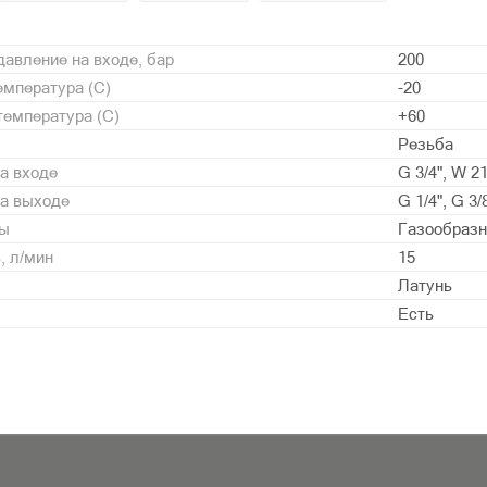
авление на входе, бар
200
мпература (С)
-20
емпература (С)
+60
Резьба
а входе
G 3/4", W 21
на выходе
G 1/4", G 3/
ды
Газообразн
, л/мин
15
Латунь
Есть