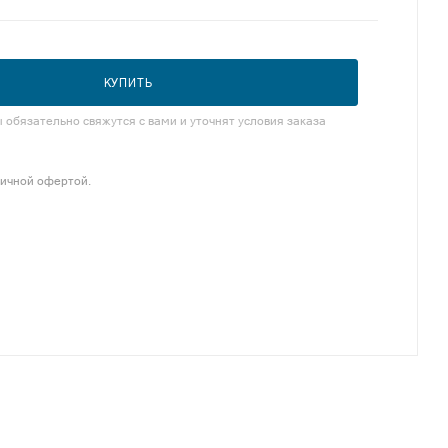
КУПИТЬ
обязательно свяжутся с вами и уточнят условия заказа
личной офертой.