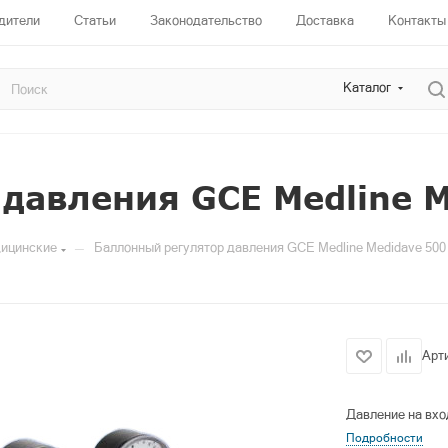
дители
Статьи
Законодательство
Доставка
Контакты
Каталог
давления GCE Medline M
—
дицинские
Баллонный регулятор давления GCE Medline Medidave 500
Арт
Давление на вхо
Подробности