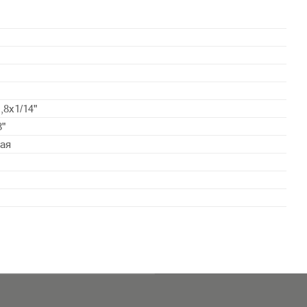
,8x1/14"
8"
ая