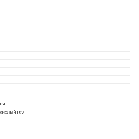
ая
екислый газ