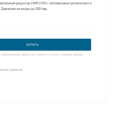
баллонный редуктор DINFLOW с поплавковым ротаметром и
 Давление на входе до 200 бар.
КУПИТЬ
обязательно свяжутся с вами и уточнят условия заказа
личной офертой.