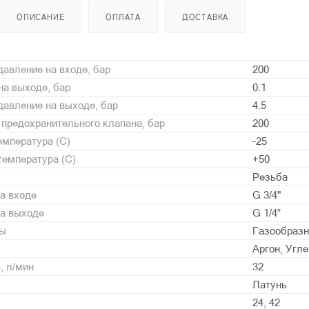
ОПИСАНИЕ
ОПЛАТА
ДОСТАВКА
авление на входе, бар
200
а выходе, бар
0.1
авление на выходе, бар
4.5
предохранительного клапана, бар
200
мпература (С)
-25
емпература (С)
+50
Резьба
а входе
G 3/4"
на выходе
G 1/4”
ды
Газообразн
Аргон, Угл
, л/мин
32
Латунь
24, 42