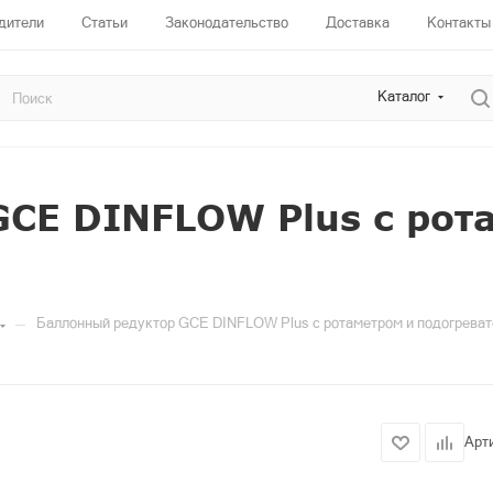
дители
Статьи
Законодательство
Доставка
Контакты
Каталог
CE DINFLOW Plus с рот
—
Баллонный редуктор GCE DINFLOW Plus с ротаметром и подогрева
Арт