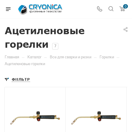
0
Ацетиленовые
горелки
7
—
—
—
—
Главная
Каталог
Все для сварки и резки
Горелки
Ацетиленовые горелки
ФИЛЬТР