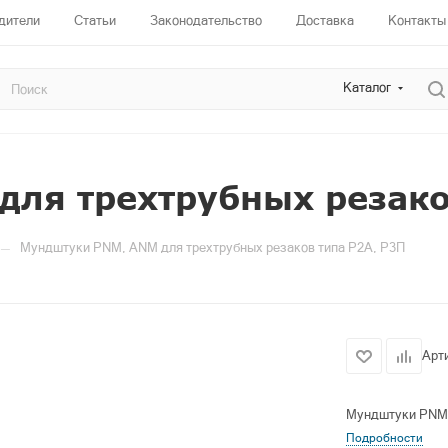
дители
Статьи
Законодательство
Доставка
Контакты
Каталог
ля трехтрубных резако
—
Мундштуки PNM, ANM для трехтрубных резаков типа Р2A, Р3П
Арт
Мундштуки PNM,
Подробности