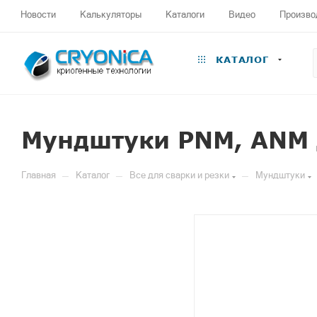
Новости
Калькуляторы
Каталоги
Видео
Произво
КАТАЛОГ
Мундштуки PNM, ANM д
—
—
—
Главная
Каталог
Все для сварки и резки
Мундштуки