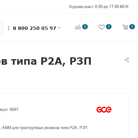
Будние дни с 8:00 до 17:00 МСК
0
0
0
8 800 250 05 97
в типа Р2A, Р3П
икул:
5697
 ANM для трехтрубных резаков типа Р2A, Р3П