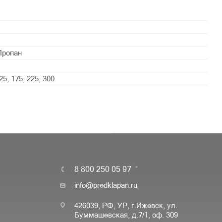
Пропан
125, 175, 225, 300
8 800 250 05 97
info@predklapan.ru
426039, РФ, УР, г.Ижевск, ул.
Буммашевская, д.7/1, оф. 309