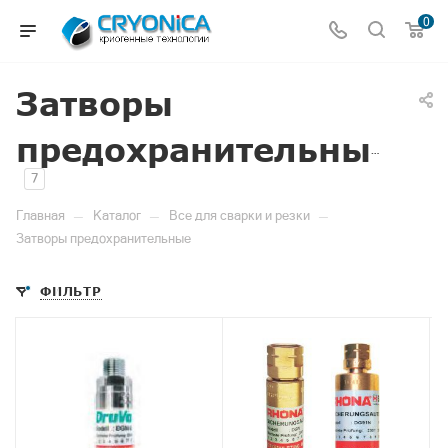
0
Затворы
предохранительные
7
—
—
—
Главная
Каталог
Все для сварки и резки
Затворы предохранительные
ФИЛЬТР