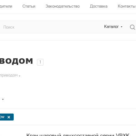
дители
Статьи
Законодательство
Доставка
Контакты
Каталог
водом
1
оприводом
low
Кран шаровый двухсоставной серии VBXK