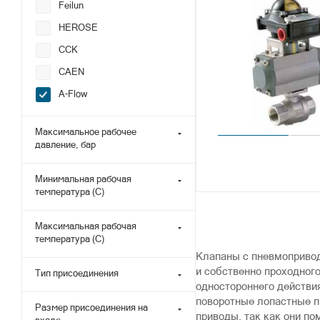
Feilun
HEROSE
CCK
CAEN
A-Flow
Максимальное рабочее
давление, бар
Минимальная рабочая
температура (С)
Максимальная рабочая
температура (С)
Клапаны с пневмопривод
и собственно проходного
Тип присоединения
одностороннего действи
поворотные лопастные п
Размер присоединения на
приводы, так как они п