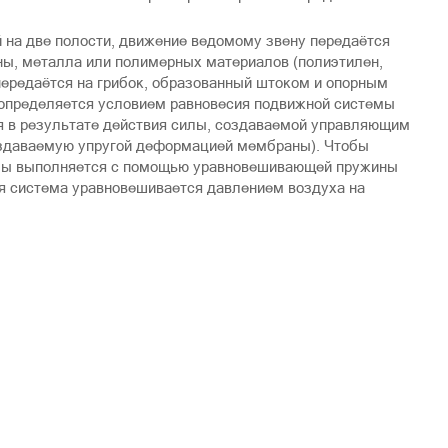
на две полости, движение ведомому звену передаётся
ны, металла или полимерных материалов (полиэтилен,
передаётся на грибок, образованный штоком и опорным
 определяется условием равновесия подвижной системы
ся в результате действия силы, создаваемой управляющим
создаваемую упругой деформацией мембраны). Чтобы
емы выполняется с помощью уравновешивающей пружины
я система уравновешивается давлением воздуха на