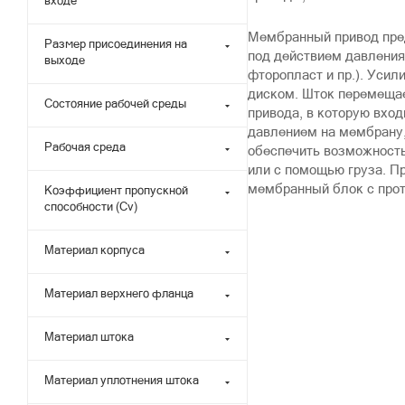
входе
Мембранный привод пред
Размер присоединения на
под действием давления
выходе
фторопласт и пр.). Уси
диском. Шток перемещае
Состояние рабочей среды
привода, в которую вхо
давлением на мембрану,
Рабочая среда
обеспечить возможност
или с помощью груза. П
мембранный блок с про
Коэффициент пропускной
способности (Cv)
Материал корпуса
Материал верхнего фланца
Материал штока
Материал уплотнения штока