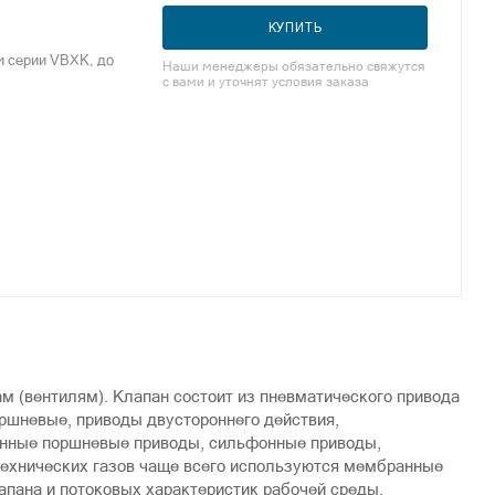
КУПИТЬ
м серии VBXK, до
Наши менеджеры обязательно свяжутся
с вами и уточнят условия заказа
м (вентилям). Клапан состоит из пневматического привода
оршневые, приводы двустороннего действия,
енные поршневые приводы, сильфонные приводы,
технических газов чаще всего используются мембранные
апана и потоковых характеристик рабочей среды.