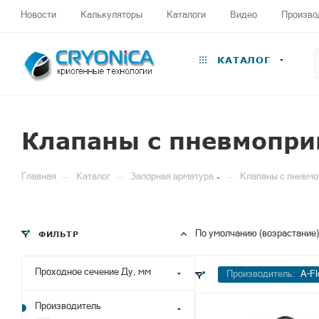
Новости
Калькуляторы
Каталоги
Видео
Произво
КАТАЛОГ
Клапаны с пневмопри
—
—
—
Главная
Каталог
Запорная арматура
Клапаны с пневм
По умолчанию (возрастание)
ФИЛЬТР
Проходное сечение Ду, мм
Производитель:
A-F
Производитель