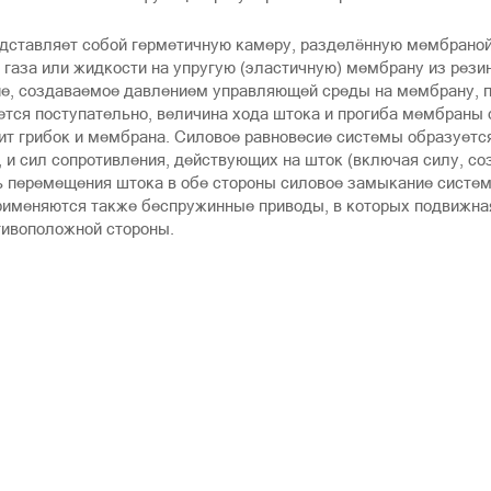
ставляет собой герметичную камеру, разделённую мембраной 
 газа или жидкости на упругую (эластичную) мембрану из рези
лие, создаваемое давлением управляющей среды на мембрану, 
тся поступательно, величина хода штока и прогиба мембраны
дит грибок и мембрана. Силовое равновесие системы образует
 и сил сопротивления, действующих на шток (включая силу, 
ь перемещения штока в обе стороны силовое замыкание сист
рименяются также беспружинные приводы, в которых подвижна
тивоположной стороны.