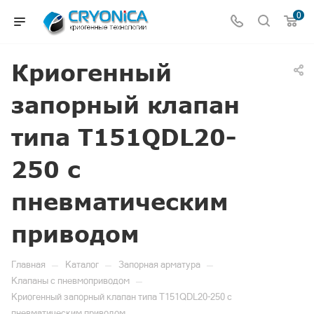
0
Криогенный
запорный клапан
типа T151QDL20-
250 с
пневматическим
приводом
—
—
—
Главная
Каталог
Запорная арматура
—
Клапаны с пневмоприводом
Криогенный запорный клапан типа T151QDL20-250 с
пневматическим приводом