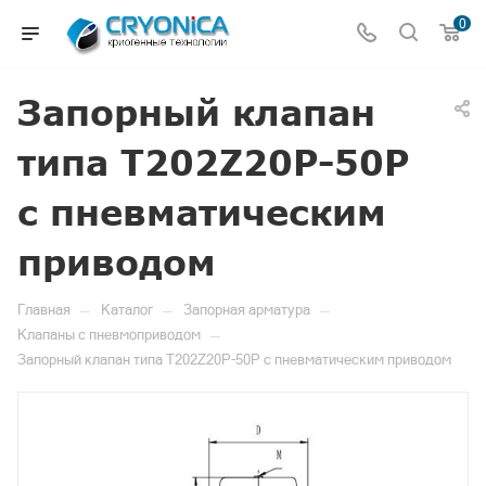
0
Запорный клапан
типа T202Z20P-50P
с пневматическим
приводом
—
—
—
Главная
Каталог
Запорная арматура
—
Клапаны с пневмоприводом
Запорный клапан типа T202Z20P-50P с пневматическим приводом