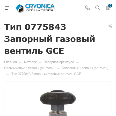
0
Тип 0775843
Запорный газовый
вентиль GCE
—
—
—
Главная
Каталог
Запорная арматура
—
Сальниковые клапаны (вентили)
Баллонные клапаны (вентили)
—
Тип 0775843 Запорный газовый вентиль GCE