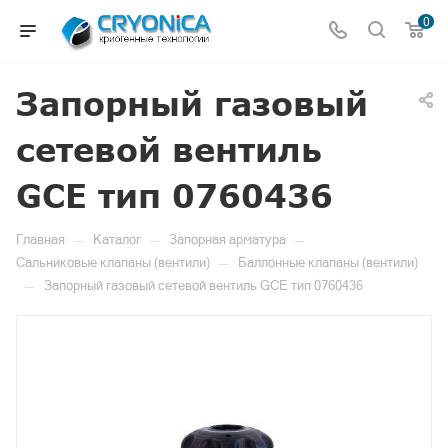
0
Запорный газовый
сетевой вентиль
GCE тип 0760436
—
—
—
Главная
Каталог
Запорная арматура
—
Сальниковые клапаны (вентили)
Баллонные клапаны (вентили)
—
Запорный газовый сетевой вентиль GCE тип 0760436