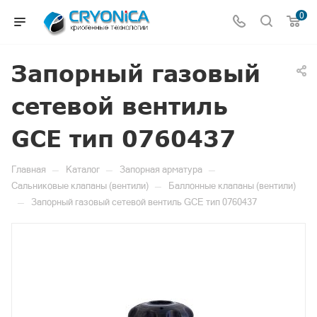
0
Запорный газовый
сетевой вентиль
GCE тип 0760437
—
—
—
Главная
Каталог
Запорная арматура
—
Сальниковые клапаны (вентили)
Баллонные клапаны (вентили)
—
Запорный газовый сетевой вентиль GCE тип 0760437