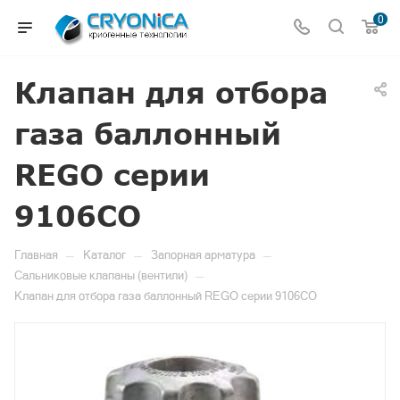
0
Клапан для отбора
газа баллонный
REGO серии
9106CO
—
—
—
Главная
Каталог
Запорная арматура
—
Сальниковые клапаны (вентили)
Клапан для отбора газа баллонный REGO серии 9106CO