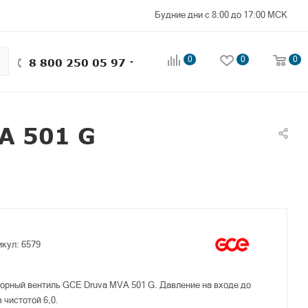
Будние дни с 8:00 до 17:00 МСК
0
0
0
8 800 250 05 97
A 501 G
икул:
6579
рный вентиль GCE Druva MVA 501 G. Давление на входе до
в чистотой 6,0.