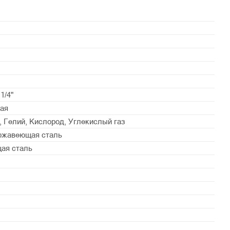
1/4"
ая
, Гелий, Кислород, Углекислый газ
ржавеющая сталь
ая сталь