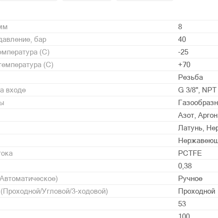
 мм
8
давление, бар
40
мпература (С)
-25
емпература (С)
+70
Резьба
а входе
G 3/8", NPT 
ды
Газообразн
Азот, Аргон
Латунь, Не
Нержавеющ
тока
PCTFE
0,38
/Автоматическое)
Ручное
 (Проходной/Угловой/3-ходовой)
Проходной
53
100