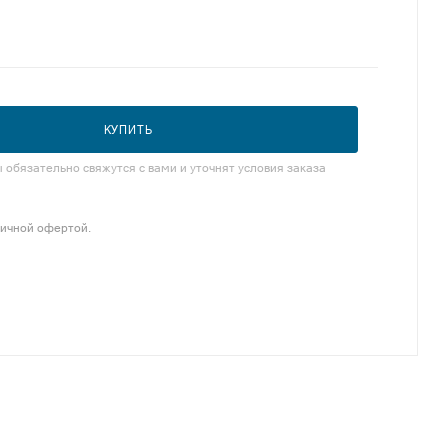
КУПИТЬ
обязательно свяжутся с вами и уточнят условия заказа
личной офертой.