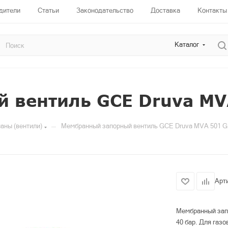
дители
Статьи
Законодательство
Доставка
Контакты
Каталог
 вентиль GCE Druva MV
—
аны (вентили)
Мембранный запорный вентиль GCE Druva MVA 501 G
Арт
Мембранный запо
40 бар. Для газо