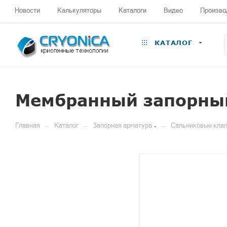
Новости
Калькуляторы
Каталоги
Видео
Произво
КАТАЛОГ
Мембранный запорный
—
—
—
Главная
Каталог
Запорная арматура
Сальниковые клап