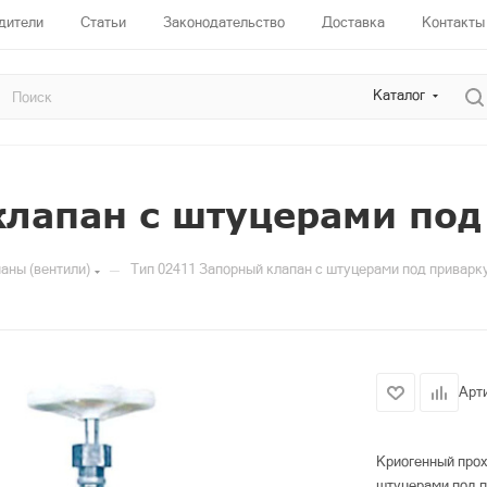
дители
Статьи
Законодательство
Доставка
Контакты
Каталог
клапан с штуцерами под
—
аны (вентили)
Тип 02411 Запорный клапан с штуцерами под приварк
Арт
Криогенный прох
штуцерами под п