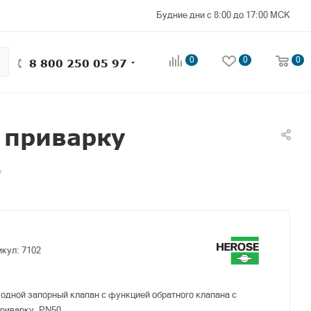
Будние дни с 8:00 до 17:00 МСК
0
0
0
8 800 250 05 97
 приварку
у
икул:
7102
одной запорный клапан с функцией обратного клапана с
риварку, PN50