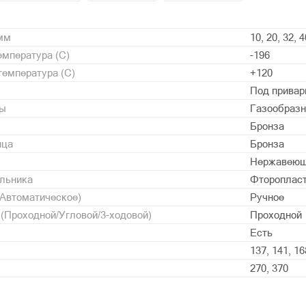
 мм
10, 20, 32, 4
мпература (С)
-196
емпература (С)
+120
Под привар
ды
Газообразн
Бронза
нца
Бронза
Нержавеющ
альника
Фторопласт
/Автоматическое)
Ручное
 (Проходной/Угловой/3-ходовой)
Проходной
Есть
137, 141, 16
270, 370