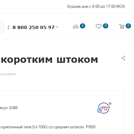
Будние дни с 8:00 до 17:00 МСК
0
0
0
8 800 250 05 97
 коротким штоком
м штоком
икул:
8386
 криогенный типа DJ-100G со средним штоком. PN50