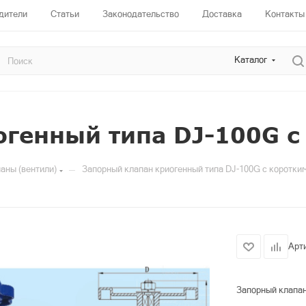
дители
Статьи
Законодательство
Доставка
Контакты
Каталог
огенный типа DJ-100G с
—
аны (вентили)
Запорный клапан криогенный типа DJ-100G с коротки
Арт
Запорный клапан