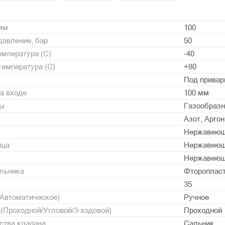
 мм
100
давление, бар
50
мпература (С)
-40
емпература (С)
+80
Под привар
а входе
100 мм
ды
Газообразн
Азот, Аргон
Нержавеющ
нца
Нержавеющ
Нержавеющ
альника
Фторопласт
35
/Автоматическое)
Ручное
 (Проходной/Угловой/3-ходовой)
Проходной
ства клапана
Сальник