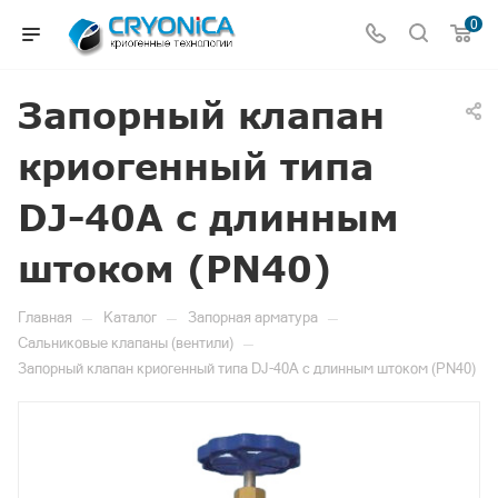
0
Запорный клапан
криогенный типа
DJ-40A с длинным
штоком (PN40)
—
—
—
Главная
Каталог
Запорная арматура
—
Сальниковые клапаны (вентили)
Запорный клапан криогенный типа DJ-40A с длинным штоком (PN40)