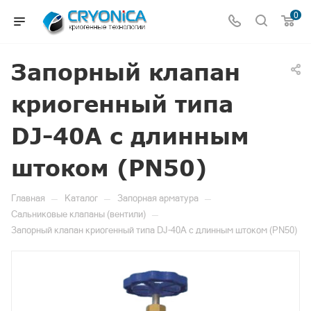
0
Запорный клапан
криогенный типа
DJ-40A с длинным
штоком (PN50)
—
—
—
Главная
Каталог
Запорная арматура
—
Сальниковые клапаны (вентили)
Запорный клапан криогенный типа DJ-40A с длинным штоком (PN50)