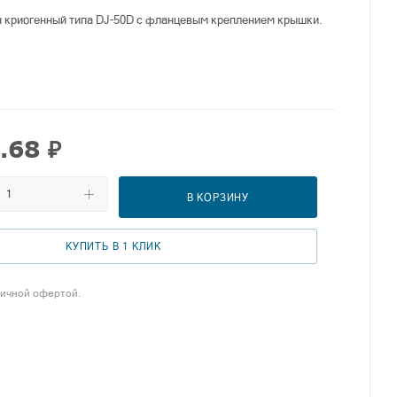
 криогенный типа DJ-50D с фланцевым креплением крышки.
.68
₽
В КОРЗИНУ
КУПИТЬ В 1 КЛИК
личной офертой.