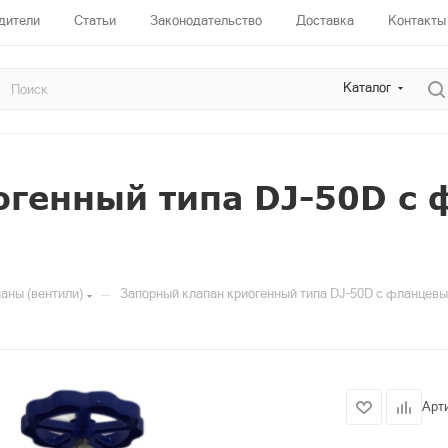
дители
Статьи
Законодательство
Доставка
Контакты
Каталог
огенный типа DJ-50D с
—
аны (вентили)
Запорный клапан криогенный типа DJ-50D с фланцев
Арт