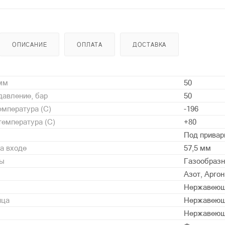
ОПИСАНИЕ
ОПЛАТА
ДОСТАВКА
 мм
50
давление, бар
50
мпература (С)
-196
емпература (С)
+80
Под привар
а входе
57,5 мм
ды
Газообразн
Азот, Арго
Нержавеющ
нца
Нержавеющ
Нержавеющ