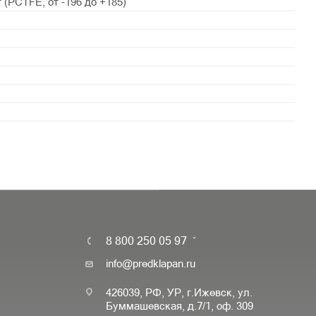
 (PСTFE, от -196 до +185)
8 800 250 05 97
info@predklapan.ru
426039, РФ, УР, г.Ижевск, ул.
Буммашевская, д.7/1, оф. 309