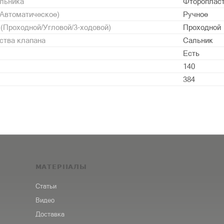
альника
Фторопласт
/Автоматическое)
Ручное
 (Проходной/Угловой/3-ходовой)
Проходной
ства клапана
Сальник
Есть
140
384
МАТЕРИАЛЫ
Статьи
Видео
Доставка