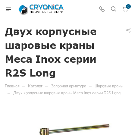
0
Двух корпусные
шаровые краны
Meca Inox серии
R2S Long
—
—
—
Главная
Каталог
Запорная арматура
Шаровые краны
—
Двух корпусные шаровые краны Meca Inox серии R2S Long