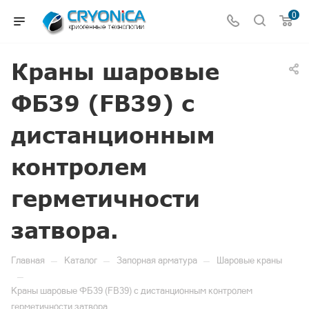
0
Краны шаровые
ФБ39 (FB39) с
дистанционным
контролем
герметичности
затвора.
—
—
—
Главная
Каталог
Запорная арматура
Шаровые краны
—
Краны шаровые ФБ39 (FB39) с дистанционным контролем
герметичности затвора.