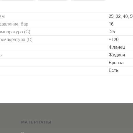
 мм
25, 32, 40, 5
давление, бар
16
мпература (С)
-25
емпература (С)
+120
Фланец
ды
Жидкая
Бронза
Есть
МАТЕРИАЛЫ