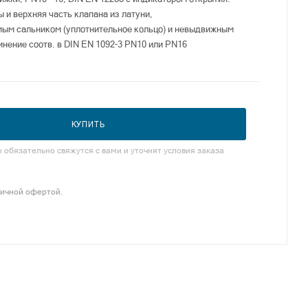
 и верхняя часть клапана из латуни,
ым сальником (уплотнительное кольцо) и невыдвижным
нение соотв. в DIN EN 1092-3 PN10 или PN16
КУПИТЬ
обязательно свяжутся с вами и уточнят условия заказа
личной офертой.