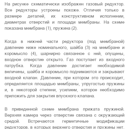
На рисунке схематически изображен газовый редуктор.
Все редукторы устроены похоже. Отличия только в
размере деталей, их конструктивном исполнении,
диаметрах отверстий и площади мембраны. На схеме
показана мембрана (1), пружина (2).
Когда в нижней части редуктора (под мембраной)
давление ниже номинального, шайба (3) на мембране и
коромысло (4), шарнирно связанное с ней, опущены,
входное отверстие открыто. Газ поступает из входного
патрубка. Когда давление достигает необходимой
величины, шайба и коромысло поднимаются и закрывают
входной клапан. Давление, при котором это происходит,
определяется площадью мембраны, упругостью пружины
и, в некоторой степени, усилием, которое необходимо
приложить для закрытия впускного клапана.
В приведенной схеме мембрана прижата пружиной.
Верхняя камера через отверстие связана с окружающей
средой. Встречаются герметичные модификации
редукторов, в которых верхнего отверстия и пружины нет.