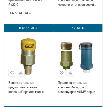
криогенный типа DA-06,
клапаны Rego для баков
Ру22,0
моторного топлива серий
A8434 и A8436
14 504.34
₽
В КОРЗИНУ
КУПИТЬ
Вспомогательные
Предохранительные
предохранительные
клапаны Rego для
клапаны Rego для малых
резервуаров ASME серий
резервуаров ASME и DOT
AA3126, AA3130, 3131,
серий 3127 и 3129
3132, 3133, 3135, AA3135 и
3149