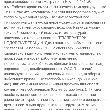
приходящейся на один метр длины F уд. ≥1,184 м²/
п.м..Рабочая среда имеет очень низкую температуру, ниже
-150°С, так что источником энергии для подогрева служит
тепло окружающей среды. За счет естественного
теплообмена фактически невозможно согреть рабочий газ
до температуры окружающего воздуха. Разница между
текущей температурой воздуха и температурой
получаемого газа называетсся ТЕМПЕРАТОРЙ
НЕДОРЕКУПЕРАЦИИ. Для наших теплообменников она
составляет не более 25°С. По своим техническим
характеристикам криогенные испарители отличаются по
производительности, рабочему давлению,
гидропневматической схеме обвязки (последовательная,
параллельная, комбинированная). ООО "Крионика"
использует плоский алюминиевый профиль для сборки
небольших криогенных теплообменников (до 50 м.куб/
час), или объемный алюминиевый профиль для сборки
крупных теплообменников (более 50 м.куб/час). Типовой
профиль позволяет однозначно с высокой точностью
расположить оребренные трубы атмосферного испарителя
друг относительно друга, что гарантирует отсутствие
напряжений на сварных швах, точность расположения